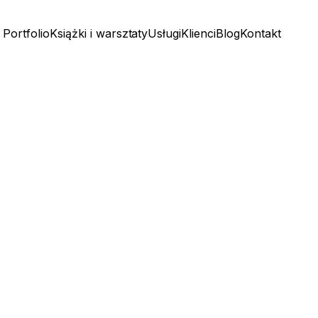
Portfolio
Książki i warsztaty
Usługi
Klienci
Blog
Kontakt
Portfolio
Książki i warsztaty
Usługi
Klienci
Blog
Kontakt