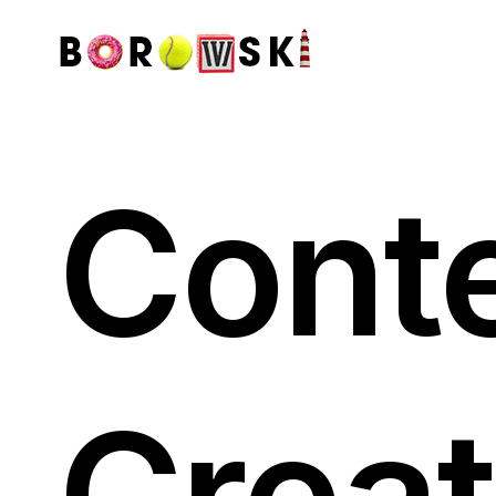
Cont
Creat