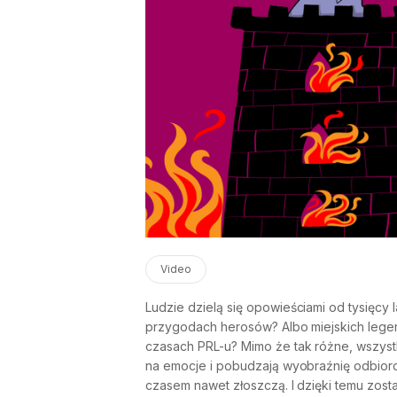
Video
Ludzie dzielą się opowieściami od tysięcy 
przygodach herosów? Albo miejskich legen
czasach PRL-u? Mimo że tak różne, wszystk
na emocje i pobudzają wyobraźnię odbiorc
czasem nawet złoszczą. I dzięki temu zosta