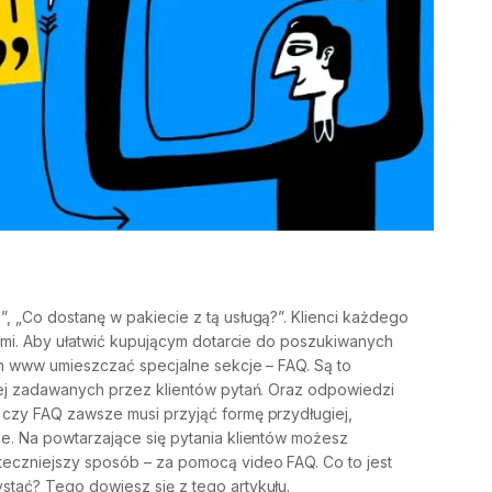
, „Co dostanę w pakiecie z tą usługą?”. Klienci każdego
iami. Aby ułatwić kupującym dotarcie do poszukiwanych
ach www umieszczać specjalne sekcje – FAQ. Są to
iej zadawanych przez klientów pytań. Oraz odpowiedzi
 czy FAQ zawsze musi przyjąć formę przydługiej,
e. Na powtarzające się pytania klientów możesz
eczniejszy sposób – za pomocą video FAQ. Co to jest
stać? Tego dowiesz się z tego artykułu.