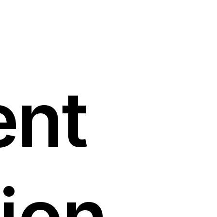
ent
ion