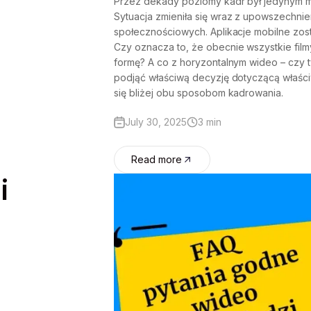
Przez dekady poziomy kadr był jedynym m
Sytuacja zmieniła się wraz z upowszechnie
społecznościowych. Aplikacje mobilne zo
Czy oznacza to, że obecnie wszystkie film
formę? A co z horyzontalnym wideo – czy 
podjąć właściwą decyzję dotyczącą właści
się bliżej obu sposobom kadrowania.
July 30, 2025
3 min
Read more
i