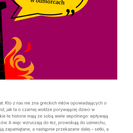
lat. Kto z nas nie zna greckich mitów opowiadających o
d, jak ta o czarnej wołdze porywającej dzieci w
ie te historie mają ze sobą wiele wspólnego: wpływają
ów. A więc wzruszają do łez, prowokują do uśmiechu,
ją zapamiętane, a następnie przekazane dalej – setki, a