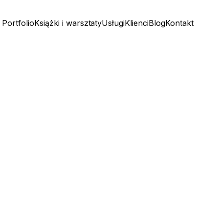
Portfolio
Książki i warsztaty
Usługi
Klienci
Blog
Kontakt
Portfolio
Książki i warsztaty
Usługi
Klienci
Blog
Kontakt