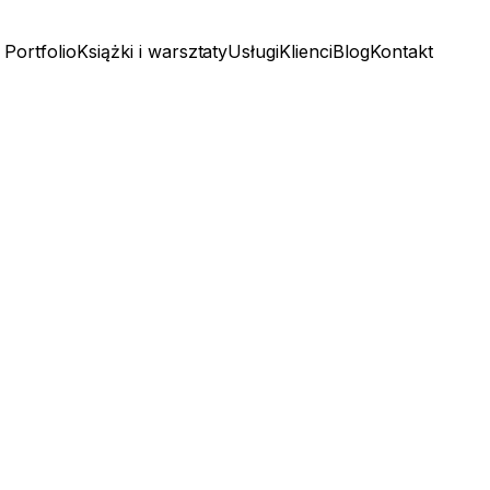
Portfolio
Książki i warsztaty
Usługi
Klienci
Blog
Kontakt
Portfolio
Książki i warsztaty
Usługi
Klienci
Blog
Kontakt