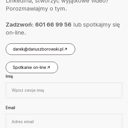
LinkedIna, stworzyć wyjątkowe video?
Porozmawiajmy o tym.
Zadzwoń: 601 66 99 56
lub spotkajmy się
on-line.
darek@dariuszborowski.pl
Spotkanie on-line
Imię
Email